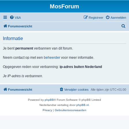
MosForum
V&A
Registreer
Aanmelden
Z
Forumoverzicht
o
Informatie
e
k
Je bent
permanent
verbannen van dit forum.
Neem contact op met een
beheerder
voor meer informatie.
Opgegeven reden voor verbanning:
ip-adres buiten Nederland
Je IP-adres is verbannen.
Forumoverzicht
Verwijder cookies
Alle tijden zijn
UTC+01:00
Powered by
phpBB
® Forum Software © phpBB Limited
Nederlandse vertaling door
phpBB.nl
.
Privacy
|
Gebruikersvoorwaarden