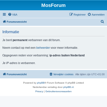
MosForum
V&A
Registreer
Aanmelden
Z
Forumoverzicht
o
Informatie
e
k
Je bent
permanent
verbannen van dit forum.
Neem contact op met een
beheerder
voor meer informatie.
Opgegeven reden voor verbanning:
ip-adres buiten Nederland
Je IP-adres is verbannen.
Forumoverzicht
Verwijder cookies
Alle tijden zijn
UTC+01:00
Powered by
phpBB
® Forum Software © phpBB Limited
Nederlandse vertaling door
phpBB.nl
.
Privacy
|
Gebruikersvoorwaarden