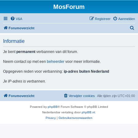
MosForum
V&A
Registreer
Aanmelden
Z
Forumoverzicht
o
Informatie
e
k
Je bent
permanent
verbannen van dit forum.
Neem contact op met een
beheerder
voor meer informatie.
Opgegeven reden voor verbanning:
ip-adres buiten Nederland
Je IP-adres is verbannen.
Forumoverzicht
Verwijder cookies
Alle tijden zijn
UTC+01:00
Powered by
phpBB
® Forum Software © phpBB Limited
Nederlandse vertaling door
phpBB.nl
.
Privacy
|
Gebruikersvoorwaarden