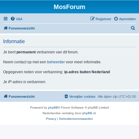
MosForum
V&A
Registreer
Aanmelden
Z
Forumoverzicht
o
Informatie
e
k
Je bent
permanent
verbannen van dit forum.
Neem contact op met een
beheerder
voor meer informatie.
Opgegeven reden voor verbanning:
ip-adres buiten Nederland
Je IP-adres is verbannen.
Forumoverzicht
Verwijder cookies
Alle tijden zijn
UTC+01:00
Powered by
phpBB
® Forum Software © phpBB Limited
Nederlandse vertaling door
phpBB.nl
.
Privacy
|
Gebruikersvoorwaarden