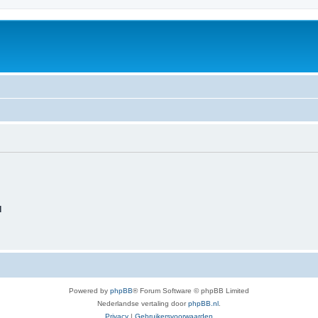
d
Powered by
phpBB
® Forum Software © phpBB Limited
Nederlandse vertaling door
phpBB.nl
.
Privacy
|
Gebruikersvoorwaarden