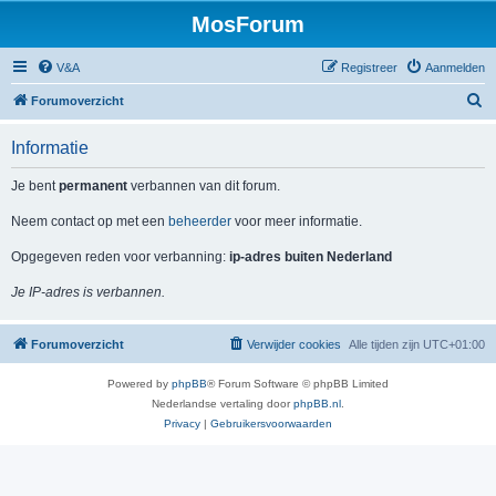
MosForum
V&A
Registreer
Aanmelden
Z
Forumoverzicht
o
Informatie
e
k
Je bent
permanent
verbannen van dit forum.
Neem contact op met een
beheerder
voor meer informatie.
Opgegeven reden voor verbanning:
ip-adres buiten Nederland
Je IP-adres is verbannen.
Forumoverzicht
Verwijder cookies
Alle tijden zijn
UTC+01:00
Powered by
phpBB
® Forum Software © phpBB Limited
Nederlandse vertaling door
phpBB.nl
.
Privacy
|
Gebruikersvoorwaarden