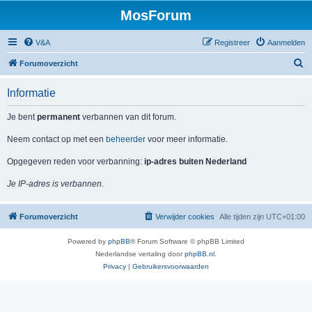
MosForum
V&A
Registreer
Aanmelden
Z
Forumoverzicht
o
Informatie
e
k
Je bent
permanent
verbannen van dit forum.
Neem contact op met een
beheerder
voor meer informatie.
Opgegeven reden voor verbanning:
ip-adres buiten Nederland
Je IP-adres is verbannen.
Forumoverzicht
Verwijder cookies
Alle tijden zijn
UTC+01:00
Powered by
phpBB
® Forum Software © phpBB Limited
Nederlandse vertaling door
phpBB.nl
.
Privacy
|
Gebruikersvoorwaarden