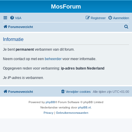
MosForum
V&A
Registreer
Aanmelden
Z
Forumoverzicht
o
Informatie
e
k
Je bent
permanent
verbannen van dit forum.
Neem contact op met een
beheerder
voor meer informatie.
Opgegeven reden voor verbanning:
ip-adres buiten Nederland
Je IP-adres is verbannen.
Forumoverzicht
Verwijder cookies
Alle tijden zijn
UTC+01:00
Powered by
phpBB
® Forum Software © phpBB Limited
Nederlandse vertaling door
phpBB.nl
.
Privacy
|
Gebruikersvoorwaarden