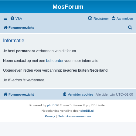
MosForum
V&A
Registreer
Aanmelden
Z
Forumoverzicht
o
Informatie
e
k
Je bent
permanent
verbannen van dit forum.
Neem contact op met een
beheerder
voor meer informatie.
Opgegeven reden voor verbanning:
ip-adres buiten Nederland
Je IP-adres is verbannen.
Forumoverzicht
Verwijder cookies
Alle tijden zijn
UTC+01:00
Powered by
phpBB
® Forum Software © phpBB Limited
Nederlandse vertaling door
phpBB.nl
.
Privacy
|
Gebruikersvoorwaarden