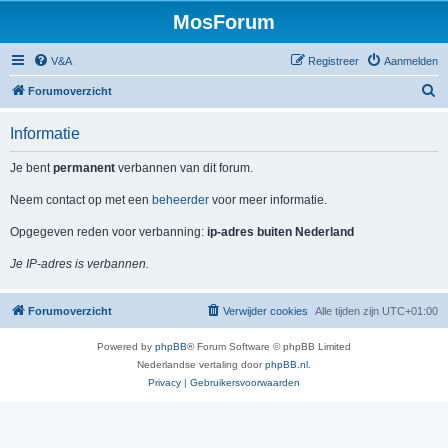
MosForum
V&A
Registreer
Aanmelden
Z
Forumoverzicht
o
Informatie
e
k
Je bent
permanent
verbannen van dit forum.
Neem contact op met een
beheerder
voor meer informatie.
Opgegeven reden voor verbanning:
ip-adres buiten Nederland
Je IP-adres is verbannen.
Forumoverzicht
Verwijder cookies
Alle tijden zijn
UTC+01:00
Powered by
phpBB
® Forum Software © phpBB Limited
Nederlandse vertaling door
phpBB.nl
.
Privacy
|
Gebruikersvoorwaarden