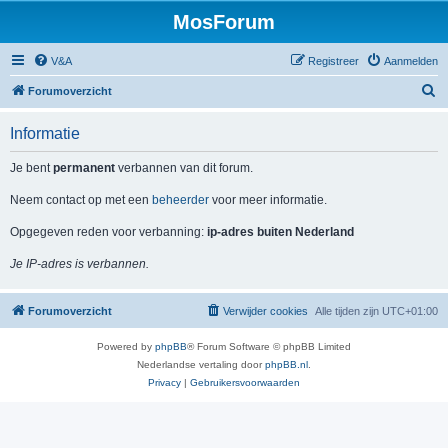
MosForum
V&A
Registreer
Aanmelden
Z
Forumoverzicht
o
Informatie
e
k
Je bent
permanent
verbannen van dit forum.
Neem contact op met een
beheerder
voor meer informatie.
Opgegeven reden voor verbanning:
ip-adres buiten Nederland
Je IP-adres is verbannen.
Forumoverzicht
Verwijder cookies
Alle tijden zijn
UTC+01:00
Powered by
phpBB
® Forum Software © phpBB Limited
Nederlandse vertaling door
phpBB.nl
.
Privacy
|
Gebruikersvoorwaarden