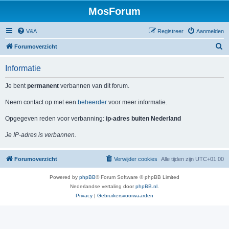
MosForum
V&A
Registreer
Aanmelden
Z
Forumoverzicht
o
Informatie
e
k
Je bent
permanent
verbannen van dit forum.
Neem contact op met een
beheerder
voor meer informatie.
Opgegeven reden voor verbanning:
ip-adres buiten Nederland
Je IP-adres is verbannen.
Forumoverzicht
Verwijder cookies
Alle tijden zijn
UTC+01:00
Powered by
phpBB
® Forum Software © phpBB Limited
Nederlandse vertaling door
phpBB.nl
.
Privacy
|
Gebruikersvoorwaarden