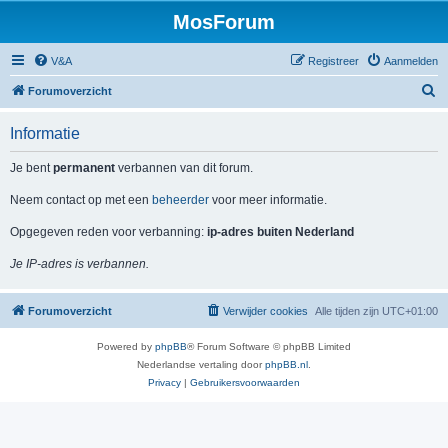
MosForum
V&A
Registreer
Aanmelden
Z
Forumoverzicht
o
Informatie
e
k
Je bent
permanent
verbannen van dit forum.
Neem contact op met een
beheerder
voor meer informatie.
Opgegeven reden voor verbanning:
ip-adres buiten Nederland
Je IP-adres is verbannen.
Forumoverzicht
Verwijder cookies
Alle tijden zijn
UTC+01:00
Powered by
phpBB
® Forum Software © phpBB Limited
Nederlandse vertaling door
phpBB.nl
.
Privacy
|
Gebruikersvoorwaarden