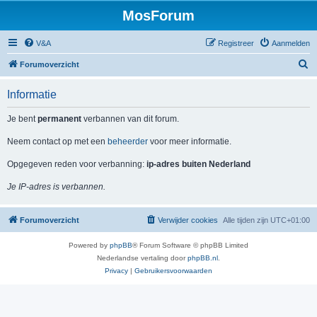
MosForum
V&A
Registreer
Aanmelden
Z
Forumoverzicht
o
Informatie
e
k
Je bent
permanent
verbannen van dit forum.
Neem contact op met een
beheerder
voor meer informatie.
Opgegeven reden voor verbanning:
ip-adres buiten Nederland
Je IP-adres is verbannen.
Forumoverzicht
Verwijder cookies
Alle tijden zijn
UTC+01:00
Powered by
phpBB
® Forum Software © phpBB Limited
Nederlandse vertaling door
phpBB.nl
.
Privacy
|
Gebruikersvoorwaarden