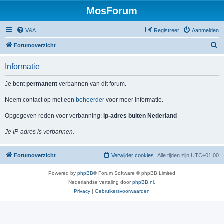
MosForum
V&A
Registreer
Aanmelden
Z
Forumoverzicht
o
Informatie
e
k
Je bent
permanent
verbannen van dit forum.
Neem contact op met een
beheerder
voor meer informatie.
Opgegeven reden voor verbanning:
ip-adres buiten Nederland
Je IP-adres is verbannen.
Forumoverzicht
Verwijder cookies
Alle tijden zijn
UTC+01:00
Powered by
phpBB
® Forum Software © phpBB Limited
Nederlandse vertaling door
phpBB.nl
.
Privacy
|
Gebruikersvoorwaarden