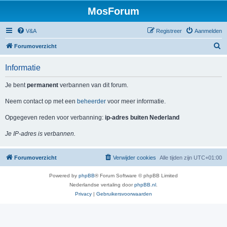
MosForum
V&A
Registreer
Aanmelden
Z
Forumoverzicht
o
Informatie
e
k
Je bent
permanent
verbannen van dit forum.
Neem contact op met een
beheerder
voor meer informatie.
Opgegeven reden voor verbanning:
ip-adres buiten Nederland
Je IP-adres is verbannen.
Forumoverzicht
Verwijder cookies
Alle tijden zijn
UTC+01:00
Powered by
phpBB
® Forum Software © phpBB Limited
Nederlandse vertaling door
phpBB.nl
.
Privacy
|
Gebruikersvoorwaarden