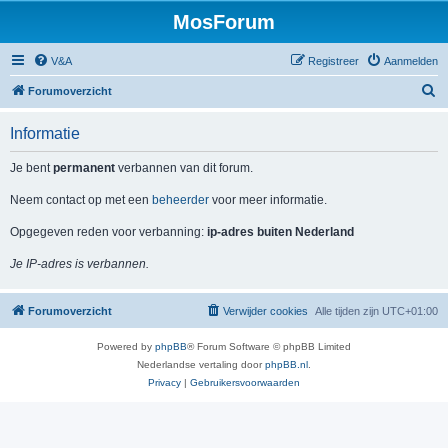
MosForum
V&A
Registreer
Aanmelden
Z
Forumoverzicht
o
Informatie
e
k
Je bent
permanent
verbannen van dit forum.
Neem contact op met een
beheerder
voor meer informatie.
Opgegeven reden voor verbanning:
ip-adres buiten Nederland
Je IP-adres is verbannen.
Forumoverzicht
Verwijder cookies
Alle tijden zijn
UTC+01:00
Powered by
phpBB
® Forum Software © phpBB Limited
Nederlandse vertaling door
phpBB.nl
.
Privacy
|
Gebruikersvoorwaarden