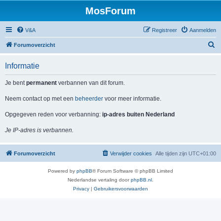
MosForum
V&A
Registreer
Aanmelden
Z
Forumoverzicht
o
Informatie
e
k
Je bent
permanent
verbannen van dit forum.
Neem contact op met een
beheerder
voor meer informatie.
Opgegeven reden voor verbanning:
ip-adres buiten Nederland
Je IP-adres is verbannen.
Forumoverzicht
Verwijder cookies
Alle tijden zijn
UTC+01:00
Powered by
phpBB
® Forum Software © phpBB Limited
Nederlandse vertaling door
phpBB.nl
.
Privacy
|
Gebruikersvoorwaarden