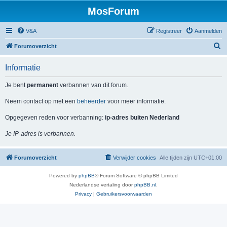
MosForum
V&A
Registreer
Aanmelden
Z
Forumoverzicht
o
Informatie
e
k
Je bent
permanent
verbannen van dit forum.
Neem contact op met een
beheerder
voor meer informatie.
Opgegeven reden voor verbanning:
ip-adres buiten Nederland
Je IP-adres is verbannen.
Forumoverzicht
Verwijder cookies
Alle tijden zijn
UTC+01:00
Powered by
phpBB
® Forum Software © phpBB Limited
Nederlandse vertaling door
phpBB.nl
.
Privacy
|
Gebruikersvoorwaarden