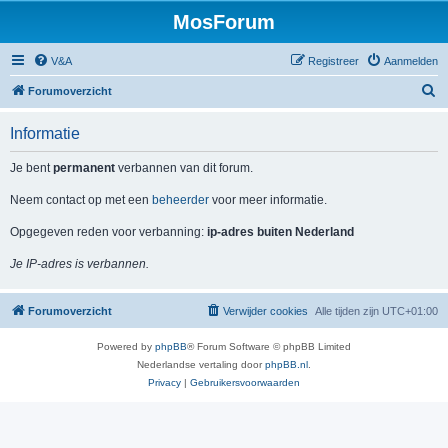
MosForum
V&A
Registreer
Aanmelden
Z
Forumoverzicht
o
Informatie
e
k
Je bent
permanent
verbannen van dit forum.
Neem contact op met een
beheerder
voor meer informatie.
Opgegeven reden voor verbanning:
ip-adres buiten Nederland
Je IP-adres is verbannen.
Forumoverzicht
Verwijder cookies
Alle tijden zijn
UTC+01:00
Powered by
phpBB
® Forum Software © phpBB Limited
Nederlandse vertaling door
phpBB.nl
.
Privacy
|
Gebruikersvoorwaarden