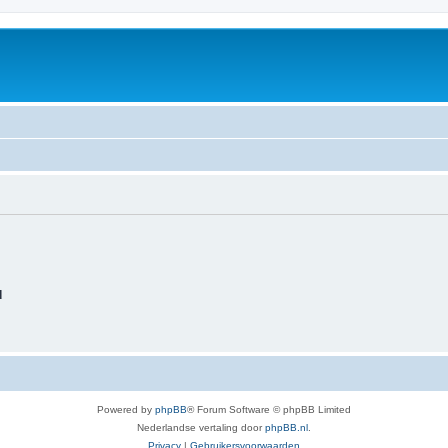
d
Powered by
phpBB
® Forum Software © phpBB Limited
Nederlandse vertaling door
phpBB.nl
.
Privacy
|
Gebruikersvoorwaarden