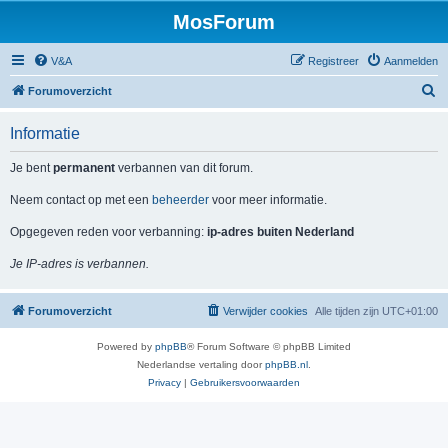
MosForum
V&A
Registreer
Aanmelden
Z
Forumoverzicht
o
Informatie
e
k
Je bent
permanent
verbannen van dit forum.
Neem contact op met een
beheerder
voor meer informatie.
Opgegeven reden voor verbanning:
ip-adres buiten Nederland
Je IP-adres is verbannen.
Forumoverzicht
Verwijder cookies
Alle tijden zijn
UTC+01:00
Powered by
phpBB
® Forum Software © phpBB Limited
Nederlandse vertaling door
phpBB.nl
.
Privacy
|
Gebruikersvoorwaarden