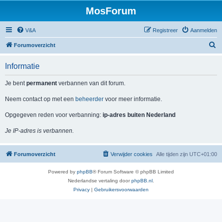
MosForum
V&A
Registreer
Aanmelden
Z
Forumoverzicht
o
Informatie
e
k
Je bent
permanent
verbannen van dit forum.
Neem contact op met een
beheerder
voor meer informatie.
Opgegeven reden voor verbanning:
ip-adres buiten Nederland
Je IP-adres is verbannen.
Forumoverzicht
Verwijder cookies
Alle tijden zijn
UTC+01:00
Powered by
phpBB
® Forum Software © phpBB Limited
Nederlandse vertaling door
phpBB.nl
.
Privacy
|
Gebruikersvoorwaarden