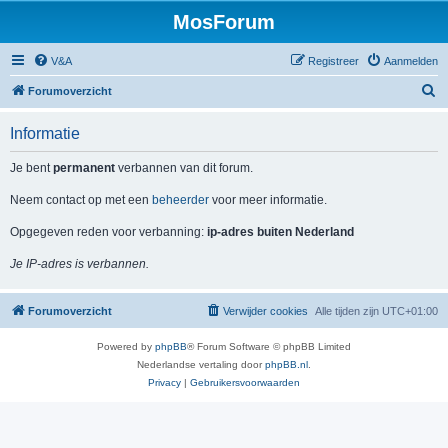
MosForum
V&A
Registreer
Aanmelden
Z
Forumoverzicht
o
Informatie
e
k
Je bent
permanent
verbannen van dit forum.
Neem contact op met een
beheerder
voor meer informatie.
Opgegeven reden voor verbanning:
ip-adres buiten Nederland
Je IP-adres is verbannen.
Forumoverzicht
Verwijder cookies
Alle tijden zijn
UTC+01:00
Powered by
phpBB
® Forum Software © phpBB Limited
Nederlandse vertaling door
phpBB.nl
.
Privacy
|
Gebruikersvoorwaarden