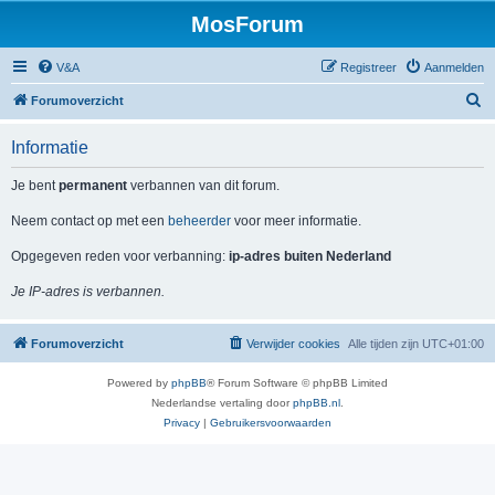
MosForum
V&A
Registreer
Aanmelden
Z
Forumoverzicht
o
Informatie
e
k
Je bent
permanent
verbannen van dit forum.
Neem contact op met een
beheerder
voor meer informatie.
Opgegeven reden voor verbanning:
ip-adres buiten Nederland
Je IP-adres is verbannen.
Forumoverzicht
Verwijder cookies
Alle tijden zijn
UTC+01:00
Powered by
phpBB
® Forum Software © phpBB Limited
Nederlandse vertaling door
phpBB.nl
.
Privacy
|
Gebruikersvoorwaarden