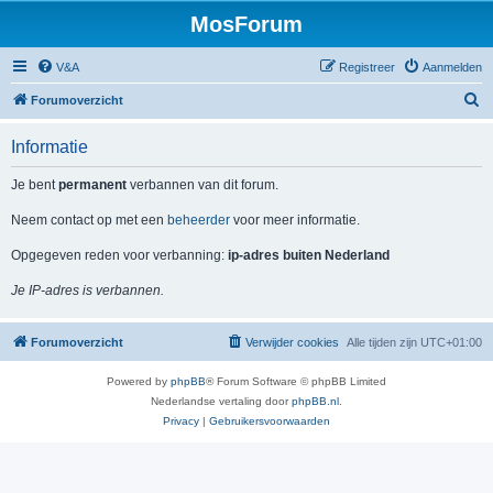
MosForum
V&A
Registreer
Aanmelden
Z
Forumoverzicht
o
Informatie
e
k
Je bent
permanent
verbannen van dit forum.
Neem contact op met een
beheerder
voor meer informatie.
Opgegeven reden voor verbanning:
ip-adres buiten Nederland
Je IP-adres is verbannen.
Forumoverzicht
Verwijder cookies
Alle tijden zijn
UTC+01:00
Powered by
phpBB
® Forum Software © phpBB Limited
Nederlandse vertaling door
phpBB.nl
.
Privacy
|
Gebruikersvoorwaarden