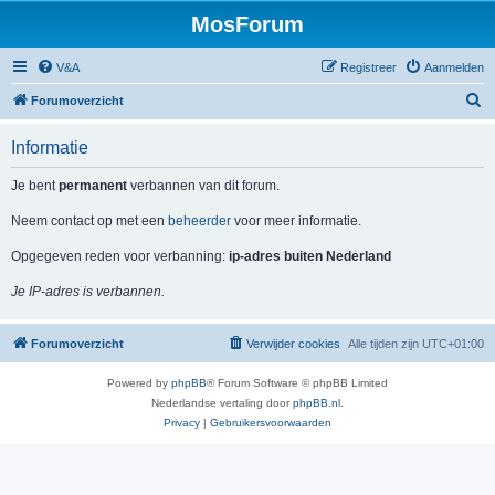
MosForum
V&A
Registreer
Aanmelden
Z
Forumoverzicht
o
Informatie
e
k
Je bent
permanent
verbannen van dit forum.
Neem contact op met een
beheerder
voor meer informatie.
Opgegeven reden voor verbanning:
ip-adres buiten Nederland
Je IP-adres is verbannen.
Forumoverzicht
Verwijder cookies
Alle tijden zijn
UTC+01:00
Powered by
phpBB
® Forum Software © phpBB Limited
Nederlandse vertaling door
phpBB.nl
.
Privacy
|
Gebruikersvoorwaarden