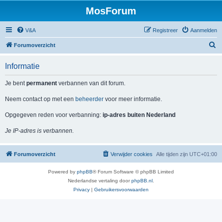
MosForum
V&A
Registreer
Aanmelden
Z
Forumoverzicht
o
Informatie
e
k
Je bent
permanent
verbannen van dit forum.
Neem contact op met een
beheerder
voor meer informatie.
Opgegeven reden voor verbanning:
ip-adres buiten Nederland
Je IP-adres is verbannen.
Forumoverzicht
Verwijder cookies
Alle tijden zijn
UTC+01:00
Powered by
phpBB
® Forum Software © phpBB Limited
Nederlandse vertaling door
phpBB.nl
.
Privacy
|
Gebruikersvoorwaarden