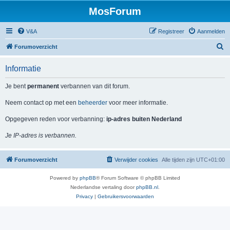
MosForum
V&A
Registreer
Aanmelden
Z
Forumoverzicht
o
Informatie
e
k
Je bent
permanent
verbannen van dit forum.
Neem contact op met een
beheerder
voor meer informatie.
Opgegeven reden voor verbanning:
ip-adres buiten Nederland
Je IP-adres is verbannen.
Forumoverzicht
Verwijder cookies
Alle tijden zijn
UTC+01:00
Powered by
phpBB
® Forum Software © phpBB Limited
Nederlandse vertaling door
phpBB.nl
.
Privacy
|
Gebruikersvoorwaarden