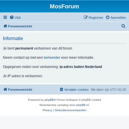
MosForum
V&A
Registreer
Aanmelden
Z
Forumoverzicht
o
Informatie
e
k
Je bent
permanent
verbannen van dit forum.
Neem contact op met een
beheerder
voor meer informatie.
Opgegeven reden voor verbanning:
ip-adres buiten Nederland
Je IP-adres is verbannen.
Forumoverzicht
Verwijder cookies
Alle tijden zijn
UTC+01:00
Powered by
phpBB
® Forum Software © phpBB Limited
Nederlandse vertaling door
phpBB.nl
.
Privacy
|
Gebruikersvoorwaarden