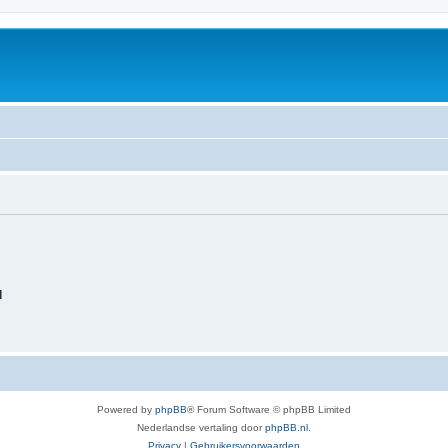
d
Powered by
phpBB
® Forum Software © phpBB Limited
Nederlandse vertaling door
phpBB.nl
.
Privacy
|
Gebruikersvoorwaarden