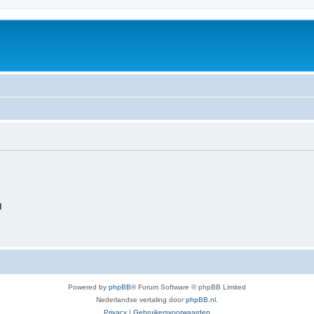
d
Powered by
phpBB
® Forum Software © phpBB Limited
Nederlandse vertaling door
phpBB.nl
.
Privacy
|
Gebruikersvoorwaarden