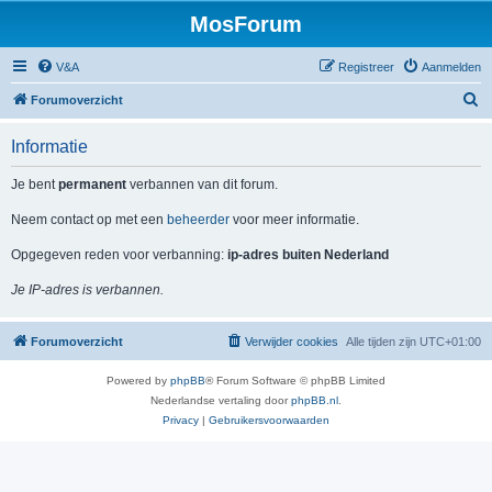
MosForum
V&A
Registreer
Aanmelden
Z
Forumoverzicht
o
Informatie
e
k
Je bent
permanent
verbannen van dit forum.
Neem contact op met een
beheerder
voor meer informatie.
Opgegeven reden voor verbanning:
ip-adres buiten Nederland
Je IP-adres is verbannen.
Forumoverzicht
Verwijder cookies
Alle tijden zijn
UTC+01:00
Powered by
phpBB
® Forum Software © phpBB Limited
Nederlandse vertaling door
phpBB.nl
.
Privacy
|
Gebruikersvoorwaarden