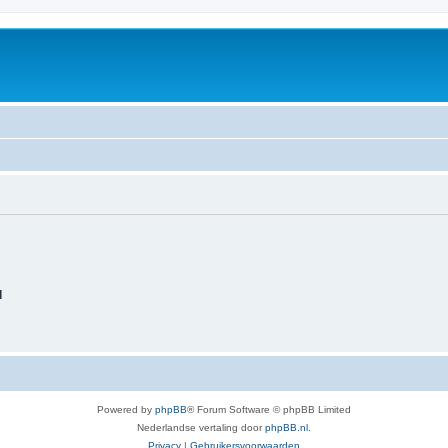
d
Powered by
phpBB
® Forum Software © phpBB Limited
Nederlandse vertaling door
phpBB.nl
.
Privacy
|
Gebruikersvoorwaarden