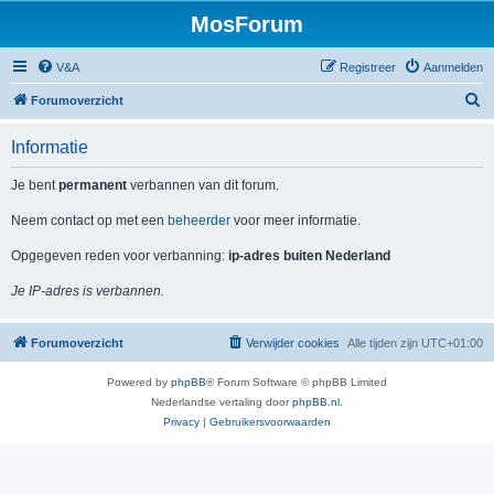
MosForum
V&A
Registreer
Aanmelden
Z
Forumoverzicht
o
Informatie
e
k
Je bent
permanent
verbannen van dit forum.
Neem contact op met een
beheerder
voor meer informatie.
Opgegeven reden voor verbanning:
ip-adres buiten Nederland
Je IP-adres is verbannen.
Forumoverzicht
Verwijder cookies
Alle tijden zijn
UTC+01:00
Powered by
phpBB
® Forum Software © phpBB Limited
Nederlandse vertaling door
phpBB.nl
.
Privacy
|
Gebruikersvoorwaarden