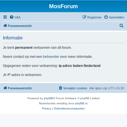
MosForum
V&A
Registreer
Aanmelden
Z
Forumoverzicht
o
Informatie
e
k
Je bent
permanent
verbannen van dit forum.
Neem contact op met een
beheerder
voor meer informatie.
Opgegeven reden voor verbanning:
ip-adres buiten Nederland
Je IP-adres is verbannen.
Forumoverzicht
Verwijder cookies
Alle tijden zijn
UTC+01:00
Powered by
phpBB
® Forum Software © phpBB Limited
Nederlandse vertaling door
phpBB.nl
.
Privacy
|
Gebruikersvoorwaarden