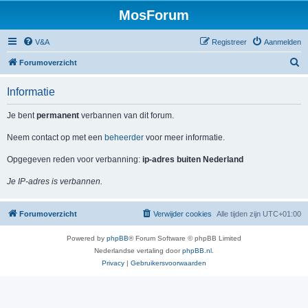
MosForum
V&A
Registreer
Aanmelden
Z
Forumoverzicht
o
Informatie
e
k
Je bent
permanent
verbannen van dit forum.
Neem contact op met een
beheerder
voor meer informatie.
Opgegeven reden voor verbanning:
ip-adres buiten Nederland
Je IP-adres is verbannen.
Forumoverzicht
Verwijder cookies
Alle tijden zijn
UTC+01:00
Powered by
phpBB
® Forum Software © phpBB Limited
Nederlandse vertaling door
phpBB.nl
.
Privacy
|
Gebruikersvoorwaarden