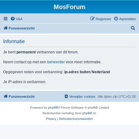
MosForum
V&A
Registreer
Aanmelden
Z
Forumoverzicht
o
Informatie
e
k
Je bent
permanent
verbannen van dit forum.
Neem contact op met een
beheerder
voor meer informatie.
Opgegeven reden voor verbanning:
ip-adres buiten Nederland
Je IP-adres is verbannen.
Forumoverzicht
Verwijder cookies
Alle tijden zijn
UTC+01:00
Powered by
phpBB
® Forum Software © phpBB Limited
Nederlandse vertaling door
phpBB.nl
.
Privacy
|
Gebruikersvoorwaarden