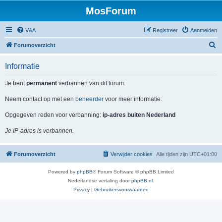
MosForum
V&A
Registreer
Aanmelden
Z
Forumoverzicht
o
Informatie
e
k
Je bent
permanent
verbannen van dit forum.
Neem contact op met een
beheerder
voor meer informatie.
Opgegeven reden voor verbanning:
ip-adres buiten Nederland
Je IP-adres is verbannen.
Forumoverzicht
Verwijder cookies
Alle tijden zijn
UTC+01:00
Powered by
phpBB
® Forum Software © phpBB Limited
Nederlandse vertaling door
phpBB.nl
.
Privacy
|
Gebruikersvoorwaarden