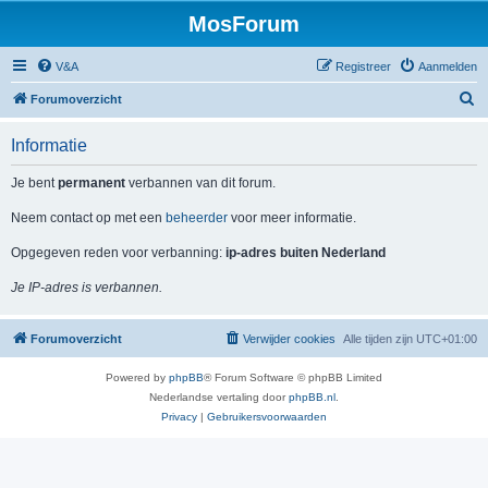
MosForum
V&A
Registreer
Aanmelden
Z
Forumoverzicht
o
Informatie
e
k
Je bent
permanent
verbannen van dit forum.
Neem contact op met een
beheerder
voor meer informatie.
Opgegeven reden voor verbanning:
ip-adres buiten Nederland
Je IP-adres is verbannen.
Forumoverzicht
Verwijder cookies
Alle tijden zijn
UTC+01:00
Powered by
phpBB
® Forum Software © phpBB Limited
Nederlandse vertaling door
phpBB.nl
.
Privacy
|
Gebruikersvoorwaarden