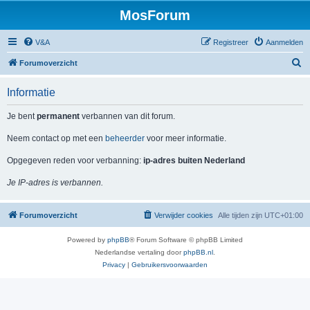
MosForum
V&A
Registreer
Aanmelden
Z
Forumoverzicht
o
Informatie
e
k
Je bent
permanent
verbannen van dit forum.
Neem contact op met een
beheerder
voor meer informatie.
Opgegeven reden voor verbanning:
ip-adres buiten Nederland
Je IP-adres is verbannen.
Forumoverzicht
Verwijder cookies
Alle tijden zijn
UTC+01:00
Powered by
phpBB
® Forum Software © phpBB Limited
Nederlandse vertaling door
phpBB.nl
.
Privacy
|
Gebruikersvoorwaarden