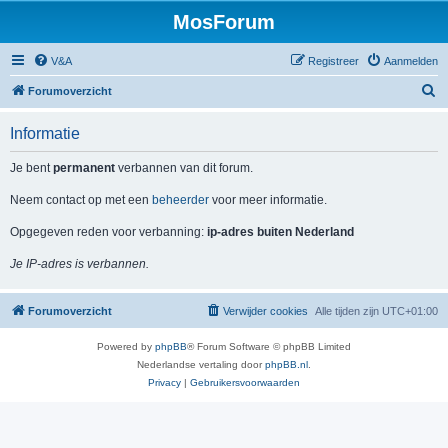
MosForum
V&A
Registreer
Aanmelden
Z
Forumoverzicht
o
Informatie
e
k
Je bent
permanent
verbannen van dit forum.
Neem contact op met een
beheerder
voor meer informatie.
Opgegeven reden voor verbanning:
ip-adres buiten Nederland
Je IP-adres is verbannen.
Forumoverzicht
Verwijder cookies
Alle tijden zijn
UTC+01:00
Powered by
phpBB
® Forum Software © phpBB Limited
Nederlandse vertaling door
phpBB.nl
.
Privacy
|
Gebruikersvoorwaarden