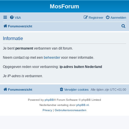
MosForum
V&A
Registreer
Aanmelden
Z
Forumoverzicht
o
Informatie
e
k
Je bent
permanent
verbannen van dit forum.
Neem contact op met een
beheerder
voor meer informatie.
Opgegeven reden voor verbanning:
ip-adres buiten Nederland
Je IP-adres is verbannen.
Forumoverzicht
Verwijder cookies
Alle tijden zijn
UTC+01:00
Powered by
phpBB
® Forum Software © phpBB Limited
Nederlandse vertaling door
phpBB.nl
.
Privacy
|
Gebruikersvoorwaarden