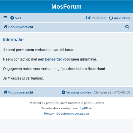
MosForum
V&A
Registreer
Aanmelden
Z
Forumoverzicht
o
Informatie
e
k
Je bent
permanent
verbannen van dit forum.
Neem contact op met een
beheerder
voor meer informatie.
Opgegeven reden voor verbanning:
ip-adres buiten Nederland
Je IP-adres is verbannen.
Forumoverzicht
Verwijder cookies
Alle tijden zijn
UTC+01:00
Powered by
phpBB
® Forum Software © phpBB Limited
Nederlandse vertaling door
phpBB.nl
.
Privacy
|
Gebruikersvoorwaarden