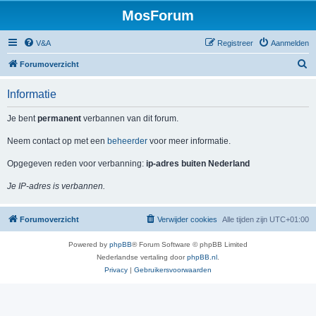
MosForum
V&A
Registreer
Aanmelden
Z
Forumoverzicht
o
Informatie
e
k
Je bent
permanent
verbannen van dit forum.
Neem contact op met een
beheerder
voor meer informatie.
Opgegeven reden voor verbanning:
ip-adres buiten Nederland
Je IP-adres is verbannen.
Forumoverzicht
Verwijder cookies
Alle tijden zijn
UTC+01:00
Powered by
phpBB
® Forum Software © phpBB Limited
Nederlandse vertaling door
phpBB.nl
.
Privacy
|
Gebruikersvoorwaarden