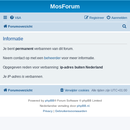
MosForum
V&A
Registreer
Aanmelden
Z
Forumoverzicht
o
Informatie
e
k
Je bent
permanent
verbannen van dit forum.
Neem contact op met een
beheerder
voor meer informatie.
Opgegeven reden voor verbanning:
ip-adres buiten Nederland
Je IP-adres is verbannen.
Forumoverzicht
Verwijder cookies
Alle tijden zijn
UTC+01:00
Powered by
phpBB
® Forum Software © phpBB Limited
Nederlandse vertaling door
phpBB.nl
.
Privacy
|
Gebruikersvoorwaarden