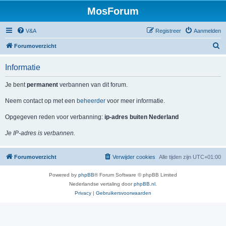
MosForum
V&A
Registreer
Aanmelden
Z
Forumoverzicht
o
Informatie
e
k
Je bent
permanent
verbannen van dit forum.
Neem contact op met een
beheerder
voor meer informatie.
Opgegeven reden voor verbanning:
ip-adres buiten Nederland
Je IP-adres is verbannen.
Forumoverzicht
Verwijder cookies
Alle tijden zijn
UTC+01:00
Powered by
phpBB
® Forum Software © phpBB Limited
Nederlandse vertaling door
phpBB.nl
.
Privacy
|
Gebruikersvoorwaarden