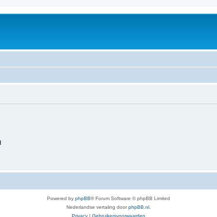
d
Powered by
phpBB
® Forum Software © phpBB Limited
Nederlandse vertaling door
phpBB.nl
.
Privacy
|
Gebruikersvoorwaarden