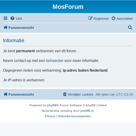
MosForum
V&A
Registreer
Aanmelden
Z
Forumoverzicht
o
Informatie
e
k
Je bent
permanent
verbannen van dit forum.
Neem contact op met een
beheerder
voor meer informatie.
Opgegeven reden voor verbanning:
ip-adres buiten Nederland
Je IP-adres is verbannen.
Forumoverzicht
Verwijder cookies
Alle tijden zijn
UTC+01:00
Powered by
phpBB
® Forum Software © phpBB Limited
Nederlandse vertaling door
phpBB.nl
.
Privacy
|
Gebruikersvoorwaarden