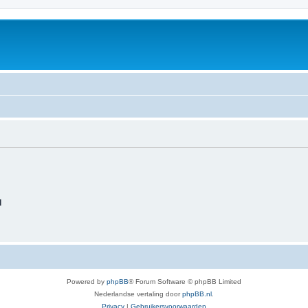
d
Powered by
phpBB
® Forum Software © phpBB Limited
Nederlandse vertaling door
phpBB.nl
.
Privacy
|
Gebruikersvoorwaarden